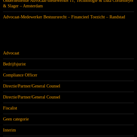
Ondernemende Advocaat-medewerker IT, Technologie & Data Cordemeyer
& Slager – Amsterdam
Advocaat-Medewerker Bestuursrecht – Financieel Toezicht – Randstad
CATEGORIEËN
Advocaat
Bedrijfsjurist
Compliance Officer
Directie/Partner/General Counsel
Directie/Partner/General Counsel
Fiscalist
Geen categorie
Interim