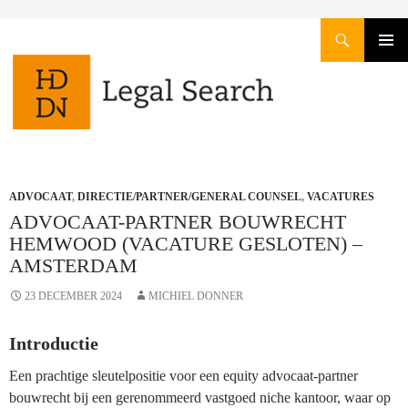
Zoeken
GA
PRIMAI
NAAR
MENU
DE
INHOUD
ADVOCAAT
,
DIRECTIE/PARTNER/GENERAL COUNSEL
,
VACATURES
ADVOCAAT-PARTNER BOUWRECHT
HEMWOOD (VACATURE GESLOTEN) –
AMSTERDAM
23 DECEMBER 2024
MICHIEL DONNER
Introductie
Een prachtige sleutelpositie voor een equity advocaat-partner
bouwrecht bij een gerenommeerd vastgoed niche kantoor, waar op