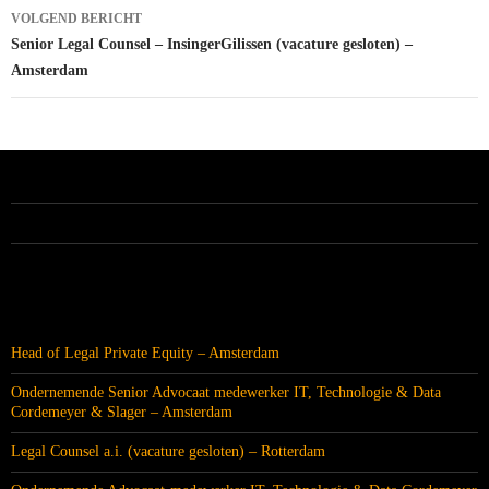
VOLGEND BERICHT
Senior Legal Counsel – InsingerGilissen (vacature gesloten) –
Amsterdam
ALLE VACATURES
RECENTE BERICHTEN
Head of Legal Private Equity – Amsterdam
Ondernemende Senior Advocaat medewerker IT, Technologie & Data
Cordemeyer & Slager – Amsterdam
Legal Counsel a.i. (vacature gesloten) – Rotterdam