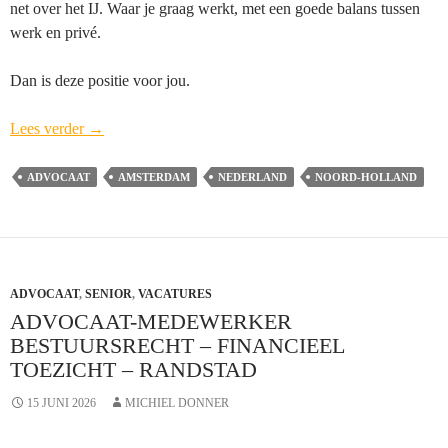
net over het IJ. Waar je graag werkt, met een goede balans tussen
werk en privé.
Dan is deze positie voor jou.
Ondernemende
Lees verder
→
Advocaat-
medewerker
ADVOCAAT
AMSTERDAM
NEDERLAND
NOORD-HOLLAND
IT,
Technologie
&
Data
ADVOCAAT
,
SENIOR
Cordemeyer
,
VACATURES
ADVOCAAT-MEDEWERKER
&
BESTUURSRECHT – FINANCIEEL
Slager
TOEZICHT – RANDSTAD
–
Amsterdam
15 JUNI 2026
MICHIEL DONNER