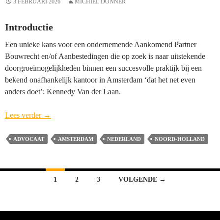
3 FEBRUARI 2026
MICHIEL DONNER
Introductie
Een unieke kans voor een ondernemende Aankomend Partner
Bouwrecht en/of Aanbestedingen die op zoek is naar uitstekende
doorgroeimogelijkheden binnen een succesvolle praktijk bij een
bekend onafhankelijk kantoor in Amsterdam ‘dat het net even
anders doet’: Kennedy Van der Laan.
Aankomend
Lees verder
→
Partner
Bouwrecht
ADVOCAAT
AMSTERDAM
NEDERLAND
NOORD-HOLLAND
en/of
Aanbestedingen
Kennedy
Berichten
1
2
3
VOLGENDE →
Van
navigatie
der
Laan