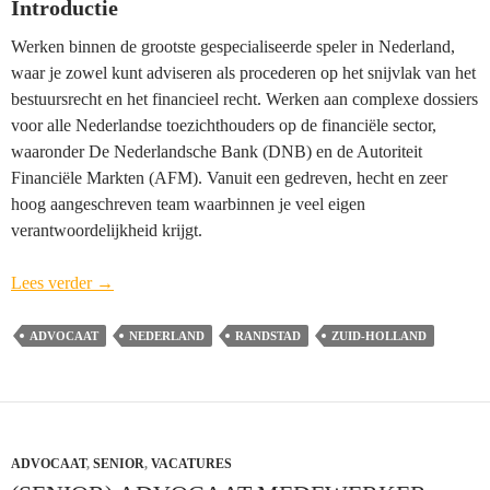
Introductie
Werken binnen de grootste gespecialiseerde speler in Nederland,
waar je zowel kunt adviseren als procederen op het snijvlak van het
bestuursrecht en het financieel recht. Werken aan complexe dossiers
voor alle Nederlandse toezichthouders op de financiële sector,
waaronder De Nederlandsche Bank (DNB) en de Autoriteit
Financiële Markten (AFM). Vanuit een gedreven, hecht en zeer
hoog aangeschreven team waarbinnen je veel eigen
verantwoordelijkheid krijgt.
Advocaat-
Lees verder
→
Medewerker
Bestuursrecht
ADVOCAAT
NEDERLAND
RANDSTAD
ZUID-HOLLAND
–
Financieel
Toezicht
–
ADVOCAAT
,
SENIOR
Randstad
,
VACATURES