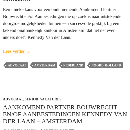
Een unieke kans voor een ondernemende Aankomend Partner
Bouwrecht en/of Aanbestedingen die op zoek is naar uitstekende
doorgroeimogelijkheden binnen een succesvolle praktijk bij een
bekend onafhankelijk kantoor in Amsterdam ‘dat het net even
anders doet’: Kennedy Van der Laan.
Aankomend
Lees verder
→
Partner
Bouwrecht
ADVOCAAT
AMSTERDAM
NEDERLAND
NOORD-HOLLAND
en/of
Aanbestedingen
Kennedy
Van
ADVOCAAT
,
SENIOR
der
,
VACATURES
AANKOMEND PARTNER BOUWRECHT
Laan
EN/OF AANBESTEDINGEN KENNEDY VAN
–
DER LAAN – AMSTERDAM
Amsterdam