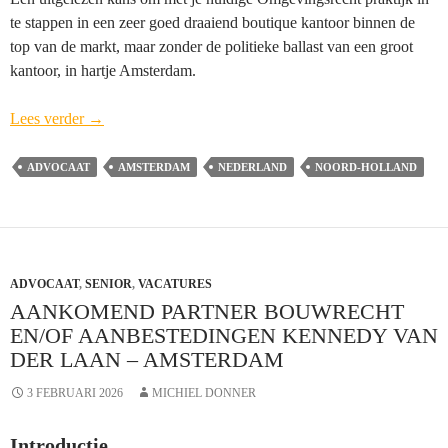
te stappen in een zeer goed draaiend boutique kantoor binnen de
top van de markt, maar zonder de politieke ballast van een groot
kantoor, in hartje Amsterdam.
Advocaat-
Lees verder
→
Partner
Omgevingsrecht
ADVOCAAT
AMSTERDAM
NEDERLAND
NOORD-HOLLAND
Hemwood
–
Amsterdam
ADVOCAAT
,
SENIOR
,
VACATURES
AANKOMEND PARTNER BOUWRECHT
EN/OF AANBESTEDINGEN KENNEDY VAN
DER LAAN – AMSTERDAM
3 FEBRUARI 2026
MICHIEL DONNER
Introductie