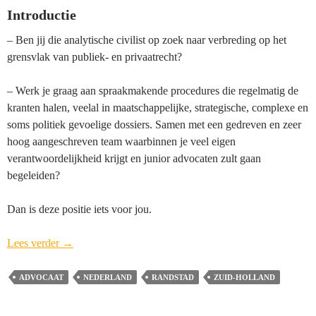
Introductie
– Ben jij die analytische civilist op zoek naar verbreding op het
grensvlak van publiek- en privaatrecht?
– Werk je graag aan spraakmakende procedures die regelmatig de
kranten halen, veelal in maatschappelijke, strategische, complexe en
soms politiek gevoelige dossiers. Samen met een gedreven en zeer
hoog aangeschreven team waarbinnen je veel eigen
verantwoordelijkheid krijgt en junior advocaten zult gaan
begeleiden?
Dan is deze positie iets voor jou.
Advocaat
Lees verder
→
Civiel
(Proces)recht
ADVOCAAT
NEDERLAND
RANDSTAD
ZUID-HOLLAND
–
Randstad