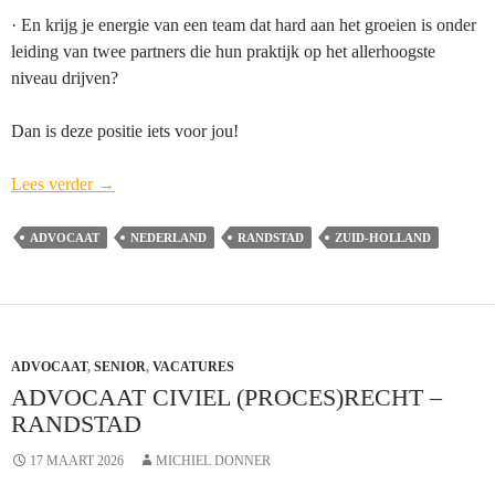
· En krijg je energie van een team dat hard aan het groeien is onder
leiding van twee partners die hun praktijk op het allerhoogste
niveau drijven?
Dan is deze positie iets voor jou!
Ondernemende
Lees verder
→
Advocaat-
Medewerker
ADVOCAAT
NEDERLAND
RANDSTAD
ZUID-HOLLAND
Corporate/M&A
–
Randstad
ADVOCAAT
,
SENIOR
,
VACATURES
ADVOCAAT CIVIEL (PROCES)RECHT –
RANDSTAD
17 MAART 2026
MICHIEL DONNER