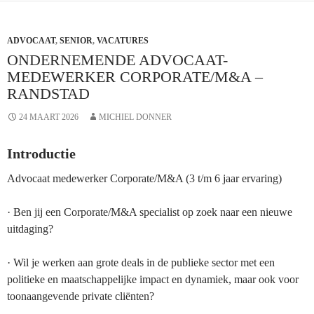
BarentsKrans
–
ADVOCAAT
,
SENIOR
Amsterdam
,
VACATURES
ONDERNEMENDE ADVOCAAT-
MEDEWERKER CORPORATE/M&A –
RANDSTAD
24 MAART 2026
MICHIEL DONNER
Introductie
Advocaat medewerker Corporate/M&A (3 t/m 6 jaar ervaring)
· Ben jij een Corporate/M&A specialist op zoek naar een nieuwe
uitdaging?
· Wil je werken aan grote deals in de publieke sector met een
politieke en maatschappelijke impact en dynamiek, maar ook voor
toonaangevende private cliënten?