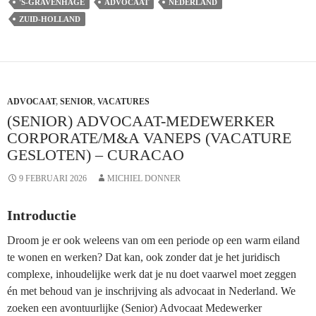
Bouw-
'S-GRAVENHAGE
ADVOCAAT
NEDERLAND
en/of
ZUID-HOLLAND
Aanbestedingsrecht
Pels
Rijcken
(vacature
ADVOCAAT
,
SENIOR
gesloten)
,
VACATURES
(SENIOR) ADVOCAAT-MEDEWERKER
–
CORPORATE/M&A VANEPS (VACATURE
‘s-
GESLOTEN) – CURACAO
Gravenhage
9 FEBRUARI 2026
MICHIEL DONNER
Introductie
Droom je er ook weleens van om een periode op een warm eiland
te wonen en werken? Dat kan, ook zonder dat je het juridisch
complexe, inhoudelijke werk dat je nu doet vaarwel moet zeggen
én met behoud van je inschrijving als advocaat in Nederland. We
zoeken een avontuurlijke (Senior) Advocaat Medewerker