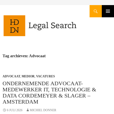
Zoeken
GA
PRIMAI
NAAR
MENU
DE
INHOUD
Tag archieven: Advocaat
ADVOCAAT
,
MEDIOR
,
VACATURES
ONDERNEMENDE ADVOCAAT-
MEDEWERKER IT, TECHNOLOGIE &
DATA CORDEMEYER & SLAGER –
AMSTERDAM
6 JULI 2026
MICHIEL DONNER