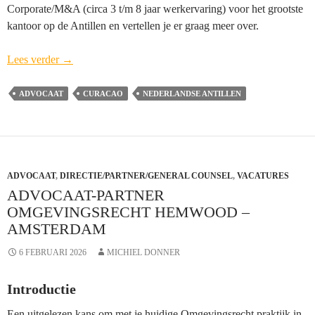
Corporate/M&A (circa 3 t/m 8 jaar werkervaring) voor het grootste
kantoor op de Antillen en vertellen je er graag meer over.
(Senior)
Lees verder
→
Advocaat-
medewerker
ADVOCAAT
CURACAO
NEDERLANDSE ANTILLEN
Corporate/M&A
VANEPS
(vacature
gesloten)
ADVOCAAT
,
DIRECTIE/PARTNER/GENERAL COUNSEL
–
,
VACATURES
ADVOCAAT-PARTNER
Curacao
OMGEVINGSRECHT HEMWOOD –
AMSTERDAM
6 FEBRUARI 2026
MICHIEL DONNER
Introductie
Een uitgelezen kans om met je huidige Omgevingsrecht praktijk in