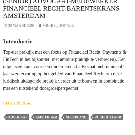
(SENIOR) ADVOCAAT-MEDEWERKER
FINANCIEEL RECHT BARENTSKRANS –
AMSTERDAM
30 MAART 2026
MICHIEL DONNER
Introductie
Top-tier praktijk met een focus op Financieel Recht (Payments &
FinTech in het bijzonder; met ambitie praktijk te verbreden). Een
uitgelezen kans voor een ondernemend advocaat met minimaal 5
jaar werkervaring op het gebied van Financieel Recht om deze
juridisch uitdagende praktijk verder uit te bouwen in combinatie
met een uitstekend doorgroeiperspectief.
(Senior)
Lees verder
→
Advocaat-
medewerker
ADVOCAAT
AMSTERDAM
NEDERLAND
ZUID-HOLLAND
Financieel
Recht