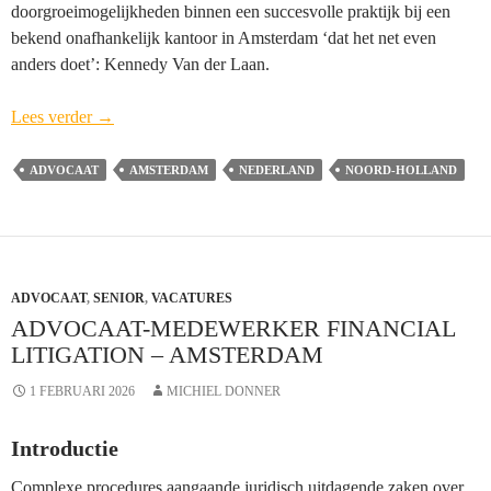
doorgroeimogelijkheden binnen een succesvolle praktijk bij een
bekend onafhankelijk kantoor in Amsterdam ‘dat het net even
anders doet’: Kennedy Van der Laan.
Aankomend
Lees verder
→
Partner
Bouwrecht
ADVOCAAT
AMSTERDAM
NEDERLAND
NOORD-HOLLAND
en/of
Aanbestedingen
Kennedy
Van
ADVOCAAT
,
SENIOR
der
,
VACATURES
ADVOCAAT-MEDEWERKER FINANCIAL
Laan
LITIGATION – AMSTERDAM
–
Amsterdam
1 FEBRUARI 2026
MICHIEL DONNER
Introductie
Complexe procedures aangaande juridisch uitdagende zaken over