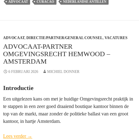
medewerker
ADVOCAAT
CURACAO
NEDERLANDSE ANTILLEN
Corporate/M&A
VANEPS
(vacature
gesloten)
ADVOCAAT
,
DIRECTIE/PARTNER/GENERAL COUNSEL
–
,
VACATURES
ADVOCAAT-PARTNER
Curacao
OMGEVINGSRECHT HEMWOOD –
AMSTERDAM
6 FEBRUARI 2026
MICHIEL DONNER
Introductie
Een uitgelezen kans om met je huidige Omgevingsrecht praktijk in
te stappen in een zeer goed draaiend boutique kantoor binnen de
top van de markt, maar zonder de politieke ballast van een groot
kantoor, in hartje Amsterdam.
Advocaat-
Lees verder
→