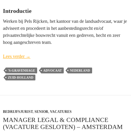
Introductie
Werken bij Pels Rijcken, het kantoor van de landsadvocaat, waar je
adviseert en procedeert in het aanbestedingsrecht en/of
privaatrechtelijke bouwrecht vanuit een gedreven, hecht en zeer
hoog aangeschreven team.
Advocaat-
Lees verder
→
Medewerker
Bouw-
'S-GRAVENHAGE
ADVOCAAT
NEDERLAND
en/of
ZUID-HOLLAND
Aanbestedingsrecht
Pels
Rijcken
(vacature
BEDRIJFSJURIST
gesloten)
,
SENIOR
,
VACATURES
MANAGER LEGAL & COMPLIANCE
–
(VACATURE GESLOTEN) – AMSTERDAM
‘s-