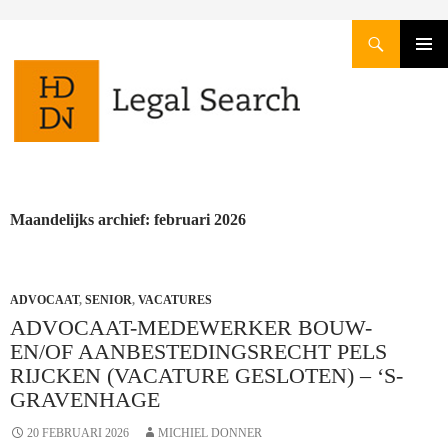
Zoeken
GA
PRIMAI
NAAR
MENU
DE
INHOUD
Maandelijks archief: februari 2026
ADVOCAAT
,
SENIOR
,
VACATURES
ADVOCAAT-MEDEWERKER BOUW-
EN/OF AANBESTEDINGSRECHT PELS
RIJCKEN (VACATURE GESLOTEN) – ‘S-
GRAVENHAGE
20 FEBRUARI 2026
MICHIEL DONNER