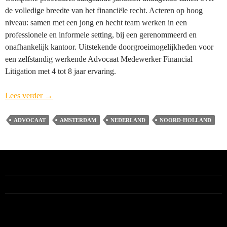
de volledige breedte van het financiële recht. Acteren op hoog
niveau: samen met een jong en hecht team werken in een
professionele en informele setting, bij een gerenommeerd en
onafhankelijk kantoor. Uitstekende doorgroeimogelijkheden voor
een zelfstandig werkende Advocaat Medewerker Financial
Litigation met 4 tot 8 jaar ervaring.
Advocaat-
Lees verder
→
Medewerker
Financial
ADVOCAAT
AMSTERDAM
NEDERLAND
NOORD-HOLLAND
Litigation
–
Amsterdam
ALLE VACATURES
RECENTE BERICHTEN