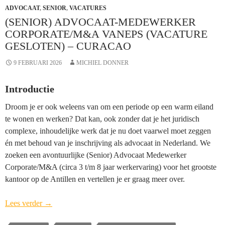
ADVOCAAT
,
SENIOR
,
VACATURES
(SENIOR) ADVOCAAT-MEDEWERKER
CORPORATE/M&A VANEPS (VACATURE
GESLOTEN) – CURACAO
9 FEBRUARI 2026
MICHIEL DONNER
Introductie
Droom je er ook weleens van om een periode op een warm eiland
te wonen en werken? Dat kan, ook zonder dat je het juridisch
complexe, inhoudelijke werk dat je nu doet vaarwel moet zeggen
én met behoud van je inschrijving als advocaat in Nederland. We
zoeken een avontuurlijke (Senior) Advocaat Medewerker
Corporate/M&A (circa 3 t/m 8 jaar werkervaring) voor het grootste
kantoor op de Antillen en vertellen je er graag meer over.
(Senior)
Lees verder
→
Advocaat-