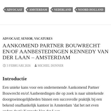
Partner
Omgevingsrecht
ADVOCAAT
AMSTERDAM
NEDERLAND
NOORD-HOLLAND
Hemwood
–
Amsterdam
ADVOCAAT
,
SENIOR
,
VACATURES
AANKOMEND PARTNER BOUWRECHT
EN/OF AANBESTEDINGEN KENNEDY VAN
DER LAAN – AMSTERDAM
3 FEBRUARI 2026
MICHIEL DONNER
Introductie
Een unieke kans voor een ondernemende Aankomend Partner
Bouwrecht en/of Aanbestedingen die op zoek is naar uitstekende
doorgroeimogelijkheden binnen een succesvolle praktijk bij een
bekend onafhankelijk kantoor in Amsterdam ‘dat het net even