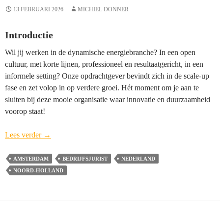
Gravenhage
13 FEBRUARI 2026
MICHIEL DONNER
Introductie
Wil jij werken in de dynamische energiebranche? In een open
cultuur, met korte lijnen, professioneel en resultaatgericht, in een
informele setting? Onze opdrachtgever bevindt zich in de scale-up
fase en zet volop in op verdere groei. Hét moment om je aan te
sluiten bij deze mooie organisatie waar innovatie en duurzaamheid
voorop staat!
Manager
Lees verder
→
Legal
&
AMSTERDAM
BEDRIJFSJURIST
NEDERLAND
Compliance
NOORD-HOLLAND
(vacature
gesloten)
–
Amsterdam