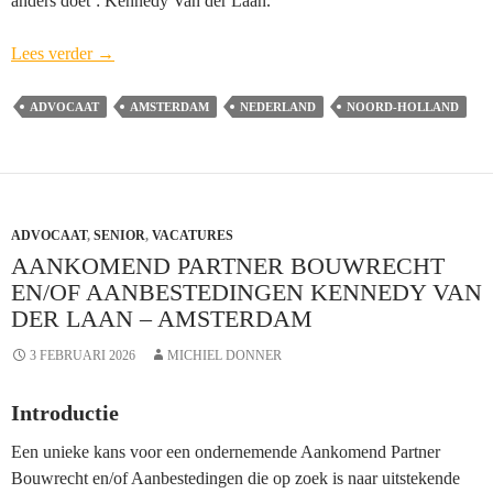
anders doet’: Kennedy Van der Laan.
Aankomend
Lees verder
→
Partner
Bouwrecht
ADVOCAAT
AMSTERDAM
NEDERLAND
NOORD-HOLLAND
en/of
Aanbestedingen
Kennedy
Van
ADVOCAAT
,
SENIOR
der
,
VACATURES
AANKOMEND PARTNER BOUWRECHT
Laan
EN/OF AANBESTEDINGEN KENNEDY VAN
–
DER LAAN – AMSTERDAM
Amsterdam
3 FEBRUARI 2026
MICHIEL DONNER
Introductie
Een unieke kans voor een ondernemende Aankomend Partner
Bouwrecht en/of Aanbestedingen die op zoek is naar uitstekende