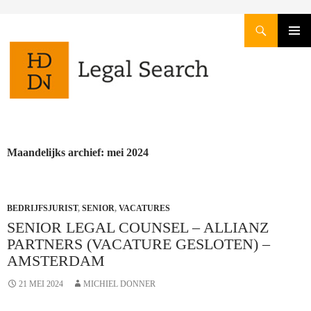
Zoeken
GA
PRIMAI
NAAR
MENU
DE
INHOUD
Maandelijks archief: mei 2024
BEDRIJFSJURIST
,
SENIOR
,
VACATURES
SENIOR LEGAL COUNSEL – ALLIANZ
PARTNERS (VACATURE GESLOTEN) –
AMSTERDAM
21 MEI 2024
MICHIEL DONNER