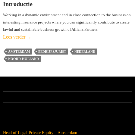
Introductie
Working in a dynamic environment and in close connection to the business on
interesting insurance projects where you can significantly contribute to create
lawful and sustainable business growth of Allianz Partners.
Senior
Lees verder
→
Legal
Counsel
AMSTERDAM
BEDRIJFSJURIST
NEDERLAND
–
NOORD-HOLLAND
Allianz
Partners
(vacature
gesloten)
–
ALLE VACATURES
Amsterdam
RECENTE BERICHTEN
Head of Legal Private Equity – Amsterdam