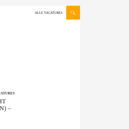
GA NAAR DE INHOUD
ALLE VACATURES
CATURES
HT
) –