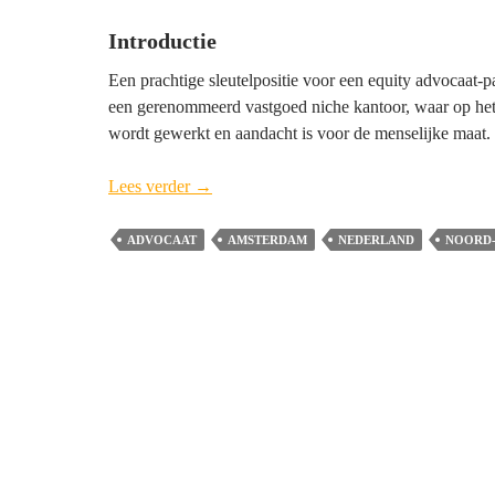
Introductie
Een prachtige sleutelpositie voor een equity advocaat-p
een gerenommeerd vastgoed niche kantoor, waar op het
wordt gewerkt en aandacht is voor de menselijke maat.
Advocaat-
Lees verder
→
Partner
Bouwrecht
ADVOCAAT
AMSTERDAM
NEDERLAND
NOORD
Hemwood
(vacature
gesloten)
–
Amsterdam