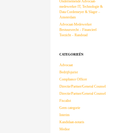
Ondernemende Advocaat-
medewerker IT, Technologie &
Data Cordemeyer & Slager –
Amsterdam
Advocaat-Medewerker
Bestuursrecht – Financieel
Toezicht – Randstad
CATEGORIEËN
Advocaat
Bedrijfsjurist
Compliance Officer
Directie/Partner/General Counsel
Directie/Partner/General Counsel
Fiscalist
Geen categorie
Interim
Kandidaat-notaris
Medior