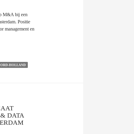
op M&A bij een
sterdam. Positie
nior management en
ORD-HOLLAND
CAAT
 & DATA
TERDAM