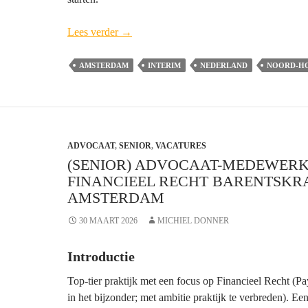
Advocaat
Lees verder
→
Arbeidsrecht
a.i.
AMSTERDAM
INTERIM
NEDERLAND
NOORD-H
Clifford
Chance
(vacature
gesloten)
ADVOCAAT
,
SENIOR
–
,
VACATURES
(SENIOR) ADVOCAAT-MEDEWER
Amsterdam
FINANCIEEL RECHT BARENTSKR
AMSTERDAM
30 MAART 2026
MICHIEL DONNER
Introductie
Top-tier praktijk met een focus op Financieel Recht (
in het bijzonder; met ambitie praktijk te verbreden). Ee