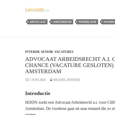
Ondernemende
Lees verder
→
Advocaat-
medewerker
ADVOCAAT
AMSTERDAM
NEDERLAND
NOORD
IT,
Technologie
&
Data
INTERIM
,
SENIOR
Cordemeyer
,
VACATURES
ADVOCAAT ARBEIDSRECHT A.I. 
&
CHANCE (VACATURE GESLOTEN) 
Slager
AMSTERDAM
–
Amsterdam
5 JUNI 2026
MICHIEL DONNER
Introductie
HDDN zoekt een Advocaat Arbeidsrecht a.i. voor Clif
Amsterdam. De voorkeur gaat uit naar iemand die zo sn
starten.