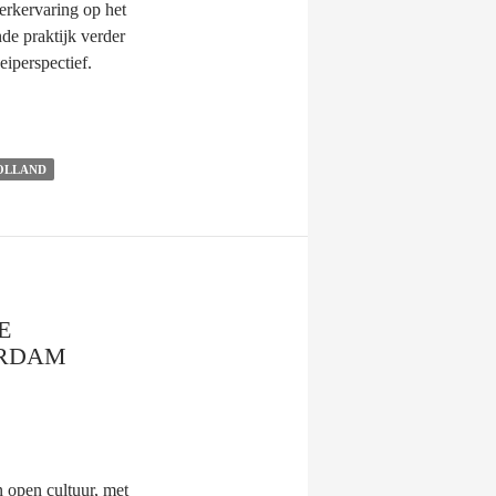
rkervaring op het
de praktijk verder
eiperspectief.
OLLAND
E
ERDAM
 open cultuur, met