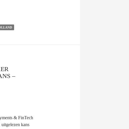
OLLAND
KER
ANS –
Payments & FinTech
n uitgelezen kans