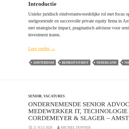
Introductie
Unieke juridisch eindverantwoordelijke rol met focus 
snelgroeiende en succesvolle private equity firma in Am
met strategische impact, pragmatisch adviseur voor se
investment teams.
Head
Lees verder
→
of
Legal
AMSTERDAM
BEDRIJFSJURIST
NEDERLAND
NO
Private
Equity
–
Amsterdam
SENIOR
,
VACATURES
ONDERNEMENDE SENIOR ADVO
MEDEWERKER IT, TECHNOLOGIE
CORDEMEYER & SLAGER – AMS
21 JULI 2026
MICHIEL DONNER