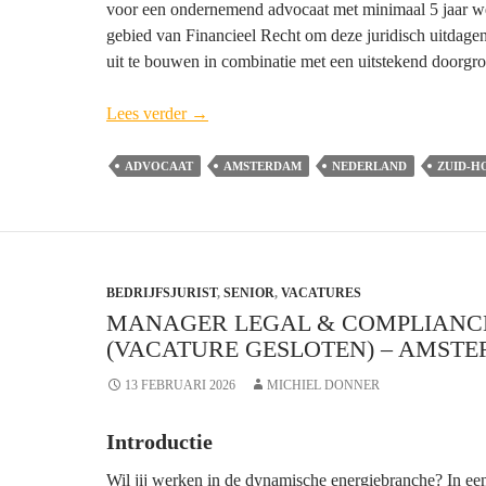
voor een ondernemend advocaat met minimaal 5 jaar we
gebied van Financieel Recht om deze juridisch uitdagen
uit te bouwen in combinatie met een uitstekend doorgro
(Senior)
Lees verder
→
Advocaat-
medewerker
ADVOCAAT
AMSTERDAM
NEDERLAND
ZUID-H
Financieel
Recht
BarentsKrans
–
BEDRIJFSJURIST
Amsterdam
,
SENIOR
,
VACATURES
MANAGER LEGAL & COMPLIANC
(VACATURE GESLOTEN) – AMST
13 FEBRUARI 2026
MICHIEL DONNER
Introductie
Wil jij werken in de dynamische energiebranche? In een