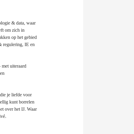
logie & data, waar
ft om zich in
ukken op het gebied
& regulering, IE en
 met uiteraard
 en
ie je liefde voor
ellig kunt borrelen
t over het IJ. Waar
ivé.