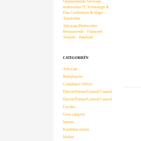
Ondernemende Advocaat-
medewerker IT, Technologie &
Data Cordemeyer & Slager –
Amsterdam
Advocaat-Medewerker
Bestuursrecht – Financieel
Toezicht – Randstad
CATEGORIEËN
Advocaat
Bedrijfsjurist
Compliance Officer
Directie/Partner/General Counsel
Directie/Partner/General Counsel
Fiscalist
Geen categorie
Interim
Kandidaat-notaris
Medior