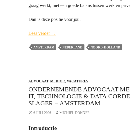
graag werkt, met een goede balans tussen werk en privé
Dan is deze positie voor jou.
Ondernemende
Lees verder
→
Senior
Advocaat
AMSTERDAM
NEDERLAND
NOORD-HOLLAND
medewerker
IT,
Technologie
&
ADVOCAAT
,
MEDIOR
Data
,
VACATURES
ONDERNEMENDE ADVOCAAT-M
Cordemeyer
IT, TECHNOLOGIE & DATA CORD
&
SLAGER – AMSTERDAM
Slager
–
6 JULI 2026
MICHIEL DONNER
Amsterdam
Introductie