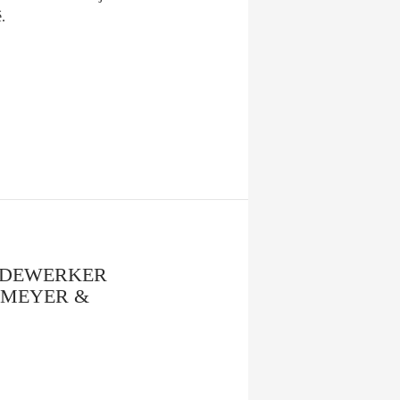
.
EDEWERKER
EMEYER &