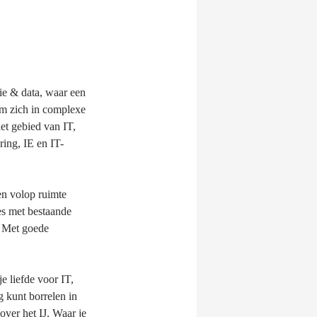
ie & data, waar een
om zich in complexe
et gebied van IT,
ring, IE en IT-
 en volop ruimte
ies met bestaande
. Met goede
e liefde voor IT,
g kunt borrelen in
ver het IJ. Waar je