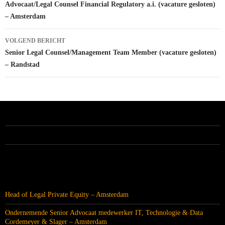
navigatie
Advocaat/Legal Counsel Financial Regulatory a.i. (vacature gesloten)
– Amsterdam
VOLGEND BERICHT
Senior Legal Counsel/Management Team Member (vacature gesloten)
– Randstad
ALLE VACATURES
RECENTE BERICHTEN
Head of Legal Private Equity – Amsterdam
Ondernemende Senior Advocaat medewerker IT, Technologie & Data
Cordemeyer & Slager – Amsterdam