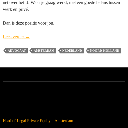
net over het IJ. Waar je graag werkt, met een goede balans tussen
werk en privé.
Dan is deze positie voor jou.
Ondernemende
Lees verder
→
Advocaat-
medewerker
ADVOCAAT
AMSTERDAM
NEDERLAND
NOORD-HOLLAND
IT,
Technologie
&
Data
Cordemeyer
ALLE VACATURES
&
Slager
–
RECENTE BERICHTEN
Amsterdam
Head of Legal Private Equity – Amsterdam