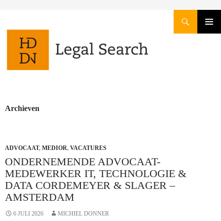
Zoeken
GA
PRIMAI
NAAR
MENU
DE
INHOUD
Archieven
ADVOCAAT
,
MEDIOR
,
VACATURES
ONDERNEMENDE ADVOCAAT-
MEDEWERKER IT, TECHNOLOGIE &
DATA CORDEMEYER & SLAGER –
AMSTERDAM
6 JULI 2026
MICHIEL DONNER