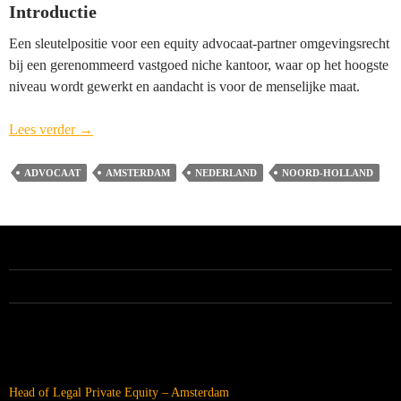
Introductie
Een sleutelpositie voor een equity advocaat-partner omgevingsrecht
bij een gerenommeerd vastgoed niche kantoor, waar op het hoogste
niveau wordt gewerkt en aandacht is voor de menselijke maat.
Advocaat-
Lees verder
→
Partner
Omgevingsrecht
ADVOCAAT
AMSTERDAM
NEDERLAND
NOORD-HOLLAND
Hemwood
(vacature
gesloten)
–
Amsterdam
ALLE VACATURES
RECENTE BERICHTEN
Head of Legal Private Equity – Amsterdam