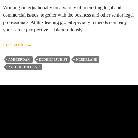
Working (inter)nationally on a variety of interesting legal and
commercial issues, together with the business and other senior legal
professionals. At this leading global specialty minerals company
your career perspective is taken seriously.
Legal
Lees verder
→
Counsel
ICL
AMSTERDAM
BEDRIJFSJURIST
NEDERLAND
(vacature
NOORD-HOLLAND
gesloten)
–
Amsterdam
ALLE VACATURES
RECENTE BERICHTEN