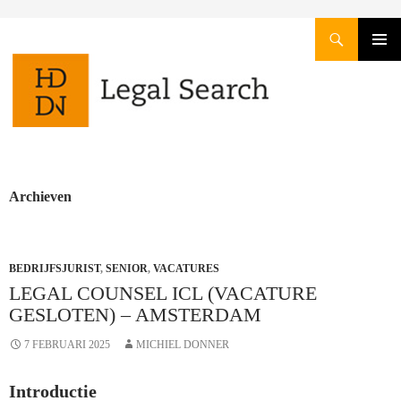
Zoeken
GA
PRIMAI
NAAR
MENU
DE
INHOUD
Archieven
BEDRIJFSJURIST
,
SENIOR
,
VACATURES
LEGAL COUNSEL ICL (VACATURE
GESLOTEN) – AMSTERDAM
7 FEBRUARI 2025
MICHIEL DONNER
Introductie