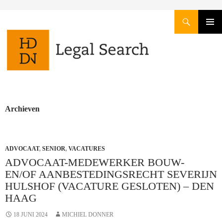
Zoeken
GA
PRIMAI
NAAR
MENU
DE
INHOUD
Archieven
ADVOCAAT
,
SENIOR
,
VACATURES
ADVOCAAT-MEDEWERKER BOUW-
EN/OF AANBESTEDINGSRECHT SEVERIJN
HULSHOF (VACATURE GESLOTEN) – DEN
HAAG
18 JUNI 2024
MICHIEL DONNER