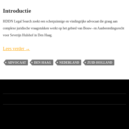
Introductie
HDDN Legal Search zoekt een scherpzinnige en vindingrijke advocaat die graag aan
complexe juridische vraagstukken werkt op het gebied van Bouw- en Aanbestedingsrecht
voor Severijn Hulshof in Den Haag.
Advocaat-
Lees verder
→
medewerker
Bouw-
ADVOCAAT
DEN HAAG
NEDERLAND
ZUID-HOLLAND
en/of
Aanbestedingsrecht
Severijn
Hulshof
(vacature
ALLE VACATURES
gesloten)
–
Den
RECENTE BERICHTEN
Haag