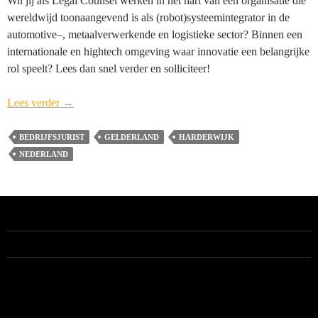
Wil jij als Legal Counsel werken in het hart van een organisatie die
wereldwijd toonaangevend is als (robot)systeemintegrator in de
automotive–, metaalverwerkende en logistieke sector? Binnen een
internationale en hightech omgeving waar innovatie een belangrijke
rol speelt? Lees dan snel verder en solliciteer!
Legal
Lees verder
→
Counsel
AWL
BEDRIJFSJURIST
GELDERLAND
HARDERWIJK
–
NEDERLAND
Harderwijk
ALLE VACATURES
RECENTE BERICHTEN