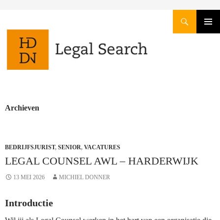
Zoeken
GA
PRIMAI
NAAR
MENU
DE
INHOUD
Archieven
BEDRIJFSJURIST
,
SENIOR
,
VACATURES
LEGAL COUNSEL AWL – HARDERWIJK
13 MEI 2026
MICHIEL DONNER
Introductie